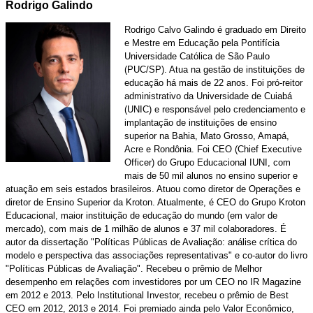
Rodrigo Galindo
Rodrigo Calvo Galindo é graduado em Direito
e Mestre em Educação pela Pontifícia
Universidade Católica de São Paulo
(PUC/SP). Atua na gestão de instituições de
educação há mais de 22 anos. Foi pró-reitor
administrativo da Universidade de Cuiabá
(UNIC) e responsável pelo credenciamento e
implantação de instituições de ensino
superior na Bahia, Mato Grosso, Amapá,
Acre e Rondônia. Foi CEO (Chief Executive
Officer) do Grupo Educacional IUNI, com
mais de 50 mil alunos no ensino superior e
atuação em seis estados brasileiros. Atuou como diretor de Operações e
diretor de Ensino Superior da Kroton. Atualmente, é CEO do Grupo Kroton
Educacional, maior instituição de educação do mundo (em valor de
mercado), com mais de 1 milhão de alunos e 37 mil colaboradores. É
autor da dissertação "Políticas Públicas de Avaliação: análise crítica do
modelo e perspectiva das associações representativas" e co-autor do livro
"Políticas Públicas de Avaliação". Recebeu o prêmio de Melhor
desempenho em relações com investidores por um CEO no IR Magazine
em 2012 e 2013. Pelo Institutional Investor, recebeu o prêmio de Best
CEO em 2012, 2013 e 2014. Foi premiado ainda pelo Valor Econômico,