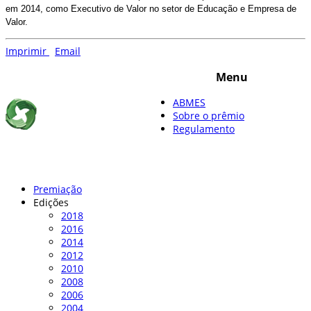
em 2014, como Executivo de Valor no setor de Educação e Empresa de
Valor.
Imprimir
Email
Menu
© 2019 ABMES. Todos os Direitos Reservados
ABMES
Sobre o prêmio
Regulamento
SHN Qd. 01, Bl. “F”, Entrada “A”, Conj. “A” Edifício Vision Work &
Live, 9º andar - Brasília/DF (61) 3322-3252 |
abmes@abmes.org.br
Premiação
Edições
2018
2016
2014
2012
2010
2008
2006
2004