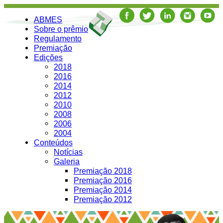
ABMES
Sobre o prêmio
Regulamento
Premiação
Edições
2018
2016
2014
2012
2010
2008
2006
2004
Conteúdos
Notícias
Galeria
Premiação 2018
Premiação 2016
Premiação 2014
Premiação 2012