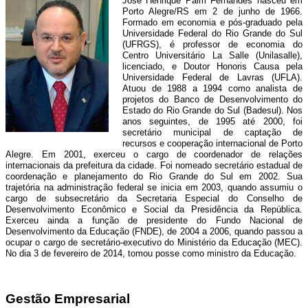
José Henrique Paim Fernandes nasceu em
Porto Alegre/RS em 2 de junho de 1966.
Formado em economia e pós-graduado pela
Universidade Federal do Rio Grande do Sul
(UFRGS), é professor de economia do
Centro Universitário La Salle (Unilasalle),
licenciado, e Doutor Honoris Causa pela
Universidade Federal de Lavras (UFLA).
Atuou de 1988 a 1994 como analista de
projetos do Banco de Desenvolvimento do
Estado do Rio Grande do Sul (Badesul). Nos
anos seguintes, de 1995 até 2000, foi
secretário municipal de captação de
recursos e cooperação internacional de Porto
Alegre. Em 2001, exerceu o cargo de coordenador de relações
internacionais da prefeitura da cidade. Foi nomeado secretário estadual de
coordenação e planejamento do Rio Grande do Sul em 2002. Sua
trajetória na administração federal se inicia em 2003, quando assumiu o
cargo de subsecretário da Secretaria Especial do Conselho de
Desenvolvimento Econômico e Social da Presidência da República.
Exerceu ainda a função de presidente do Fundo Nacional de
Desenvolvimento da Educação (FNDE), de 2004 a 2006, quando passou a
ocupar o cargo de secretário-executivo do Ministério da Educação (MEC).
No dia 3 de fevereiro de 2014, tomou posse como ministro da Educação.
Gestão Empresarial